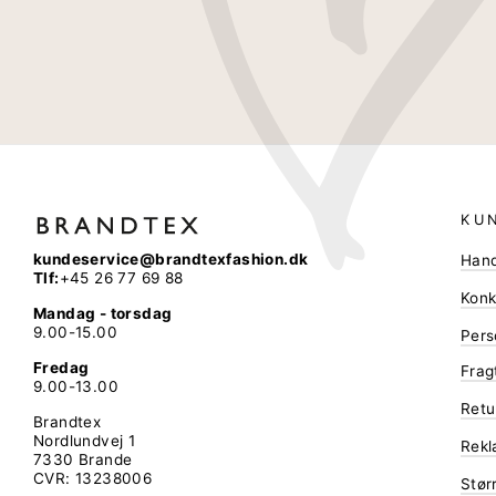
KU
kundeservice@brandtexfashion.dk
Hand
Tlf:
+45 26 77 69 88
Konk
Mandag - torsdag
9.00-15.00
Pers
Fredag
Frag
9.00-13.00
Retu
Brandtex
Nordlundvej 1
Rekl
7330 Brande
CVR: 13238006
Stør