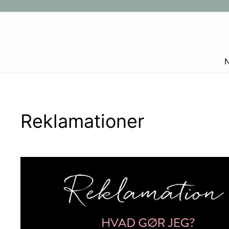
Gå
til
indhold
Reklamationer