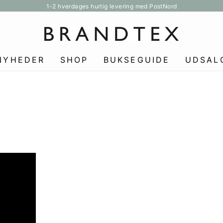
1-2 hverdages hurtig levering med PostNord
Pause
slideshow
NYHEDER
SHOP
BUKSEGUIDE
UDSAL