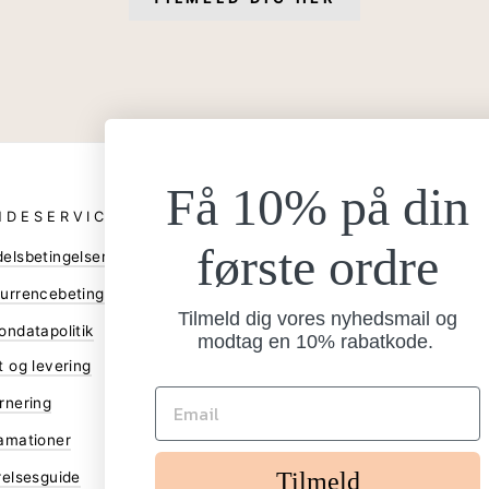
Få 10% på din
NDESERVICE
ANDRE
første ordre
elsbetingelser
Bliv forhandler
Gå til B2B shop
urrencebetingelser
Tilmeld dig vores nyhedsmail og
Assetbank
ondatapolitik
modtag en 10% rabatkode.
Facebook
t og levering
Instagram
rnering
Annuller ordre
amationer
Tilmeld
relsesguide