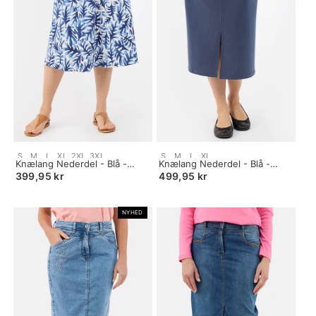
Size:
Size:
S
M
L
XL
2XL
3XL
S
M
L
XL
S
Knælang Nederdel - Blå -
S
Knælang Nederdel - Blå -
selected
Mønstret
selected
Bindebånd
399,95 kr
499,95 kr
NYHED