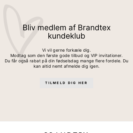
Denim Nederdel - Blå - Broderidetalje
Nederdel - Navy
Nederdel - Sort
Nederdel - Hvid
Nederdel - Sort
Nederdel - Lyseblå Denim - Stribet
Bliv medlem af Brandtex
Nederdel - Sort - Smockdetalje
Nederdel - Koral - Paisleyprint
kundeklub
Knælang Nederdel - Blå - Mønstret
Nederdel - Sort - Med Slids
Nederdel - Navy
Nederdel - Sand
Vi vil gerne forkæle dig.
Nederdel - Blå - Smockdetalje
Modtag som den første gode tilbud og VIP invitationer.
Knælang Nederdel - Blå - Bindebånd
Du får også rabat på din fødselsdag mange flere fordele. Du
Denim Nederdel - Blå - Front Slids
Nederdel - Navy - Bindebånd
kan altid nemt afmelde dig igen.
TILMELD DIG HER