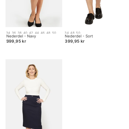
Size:
Size:
34
36
38
40
42
44
46
48
50
34
48
50
34
Nederdel - Navy
34
Nederdel - Sort
selected
selected
399,95 kr
399,95 kr
52