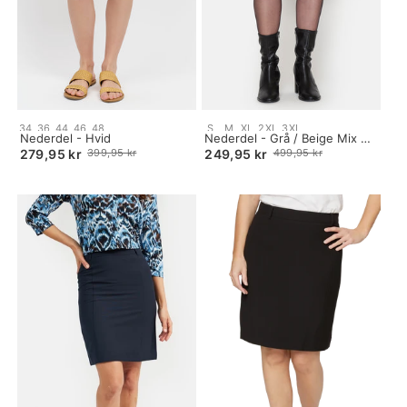
Size:
Size:
34
36
44
46
48
S
M
XL
2XL
3XL
34
Nederdel - Hvid
S
Nederdel - Grå / Beige Mix -
selected
selected
Ternet
279,95 kr
399,95 kr
249,95 kr
499,95 kr
Old
Old
price
price