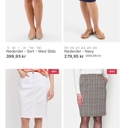
Size:
Size:
S
M
L
XL
2XL
3XL
36
38
42
44
46
48
S
Nederdel - Sort - Med Slids
34
Nederdel - Navy
selected
selected
399,95 kr
279,95 kr
399,95 kr
Old
price
-30%
-50%