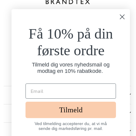
kundeservice@brandtexfashion.dk
Tlf:
+45 26 77 69 88
Få 10% på din
Mandag - torsdag
9.00-15.00
Fredag
første ordre
9.00-13.00
Brandtex
Nordlundvej 1
Tilmeld dig vores nyhedsmail og
7330 Brande
modtag en 10% rabatkode.
CVR: 13238006
KUNDESERVICE
Tilmeld
ANDRE
Ved tilmelding accepterer du, at vi må
sende dig markedsføring pr. mail.
SIGN UP AND SAVE