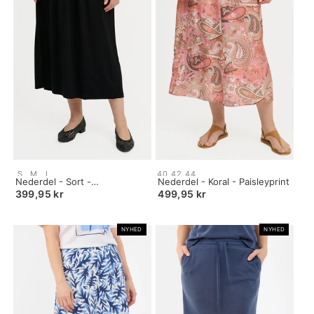
Size:
Size:
S
M
L
40
42
44
S
Nederdel - Sort -
34
Nederdel - Koral - Paisleyprint
selected
Smockdetalje
selected
399,95 kr
499,95 kr
NYHED
NYHED