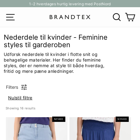
Gå
1-2 hverdages hurtig levering med PostNord
til
Pause
SITE NAVIGATION
SØG
K
indhold
slideshow
Nederdele til kvinder - Feminine
styles til garderoben
Udforsk nederdele til kvinder i flotte snit og
behagelige materialer. Her finder du feminine
styles, der er nemme at style til både hverdag,
fritid og mere pæne anledninger.
Filters
Nulstil filtre
Showing 
16
 results
NYHED
NYHED