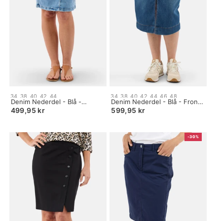
Size:
Size:
34
38
40
42
44
34
38
40
42
44
46
48
34
Denim Nederdel - Blå -
34
Denim Nederdel - Blå - Front
selected
Broderidetalje
selected
Slids
499,95 kr
599,95 kr
-30%