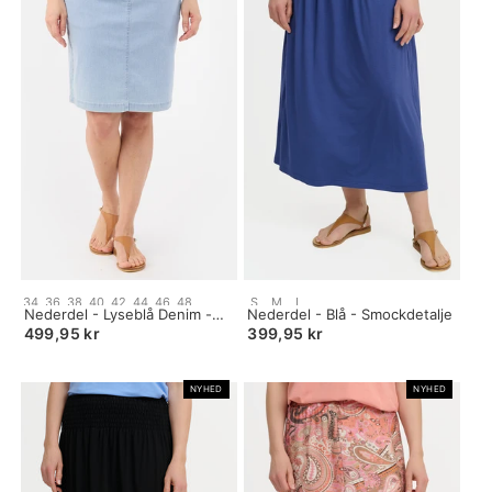
Size:
Size:
34
36
38
40
42
44
46
48
S
M
L
34
Nederdel - Lyseblå Denim -
S
Nederdel - Blå - Smockdetalje
selected
Stribet
selected
499,95 kr
399,95 kr
NYHED
NYHED