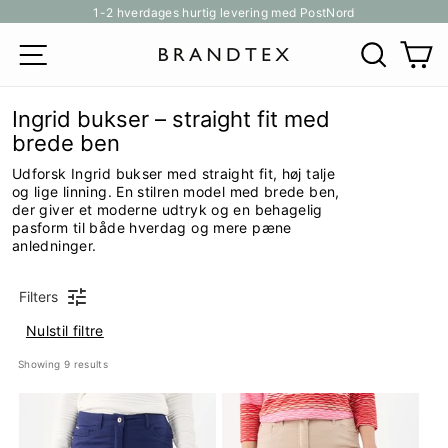
Gå
1-2 hverdages hurtig levering med PostNord
til
Pause
SITE NAVIGATION
SØG
K
indhold
slideshow
Ingrid bukser – straight fit med
brede ben
Udforsk Ingrid bukser med straight fit, høj talje
og lige linning. En stilren model med brede ben,
der giver et moderne udtryk og en behagelig
pasform til både hverdag og mere pæne
anledninger.
Filters
Nulstil filtre
Showing 
9
 results