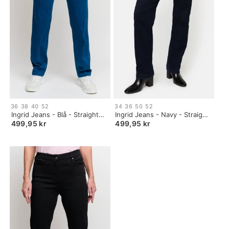
Size:
Size:
36
38
40
52
34
36
50
52
34
34
Ingrid Jeans - Blå - Straight
Ingrid Jeans - Navy - Straight
selected
selected
Fit - Brede Lægge
Fit - Brede Lægge
499,95 kr
499,95 kr