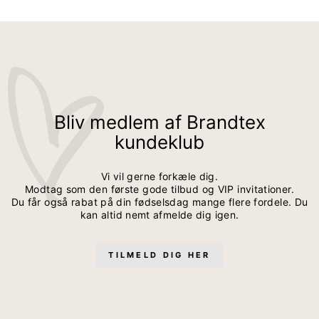
Ingrid Jeans - Navy - Straight Fit - Brede Lægge
Ingrid Jeans - Sort - Straight Fit - Brede Lægge
Ingrid Jeans - Mørkeblå - Straight Fit - Brede Lægge
Ingrid Jeans - Blå - Straight Fit - Brede Lægge
Ingrid Bukser - Navy - Straight Fit - Brede Lægge
Ingrid Jeans - Mørkeblå - Straight Fit - Brede Lægge
Ingrid Jeans - Blå - Straight Fit - Bede Lægge
Ingrid Bukser - Sand - Straight Fit - Brede Lægge
Ingrid Bukser - Hvid - Straight Fit - Brede Lægge
Bliv medlem af Brandtex
kundeklub
Vi vil gerne forkæle dig.
Modtag som den første gode tilbud og VIP invitationer.
Du får også rabat på din fødselsdag mange flere fordele. Du
kan altid nemt afmelde dig igen.
TILMELD DIG HER