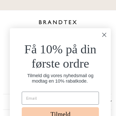
kundeservice@brandtexfashion.dk
Tlf:
+45 26 77 69 88
Få 10% på din
Mandag - torsdag
9.00-15.00
Fredag
første ordre
9.00-13.00
Brandtex
Nordlundvej 1
Tilmeld dig vores nyhedsmail og
7330 Brande
modtag en 10% rabatkode.
CVR: 13238006
KUNDESERVICE
Tilmeld