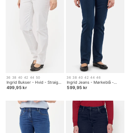
Size:
Size:
36
38
40
42
44
50
36
38
40
42
44
46
34
34
Ingrid Bukser - Hvid - Straight
Ingrid Jeans - Mørkeblå -
selected
selected
Fit - Brede Lægge
Straight Fit - Brede Lægge
499,95 kr
599,95 kr