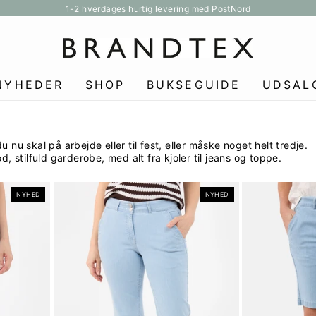
1-2 hverdages hurtig levering med PostNord
Pause
slideshow
NYHEDER
SHOP
BUKSEGUIDE
UDSAL
 nu skal på arbejde eller til fest, eller måske noget helt tredje.
d, stilfuld garderobe, med alt fra kjoler til jeans og toppe.
NYHED
NYHED