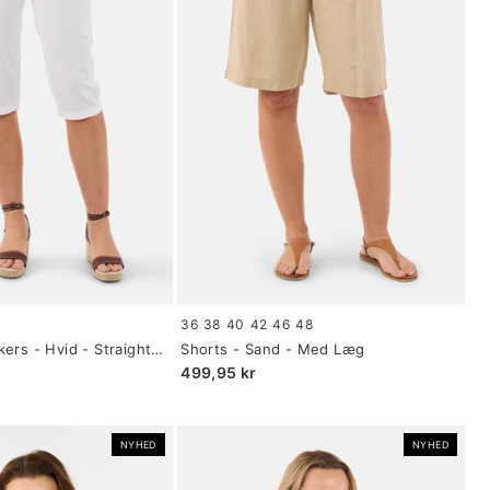
Size:
36
38
40
42
46
48
4
34
ers - Hvid - Straight
Shorts - Sand - Med Læg
selected
499,95 kr
NYHED
NYHED