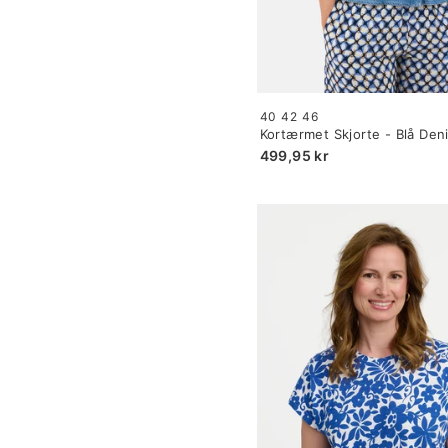
Size:
40
42
46
34
Kortærmet Skjorte - Blå Den
selected
Brystlommer
499,95 kr