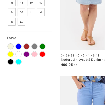
46
48
50
52
54
56
L
M
S
XL
Farve
Size:
34
36
38
40
42
44
46
48
34
Nederdel - Lyseblå Denim - 
selected
499,95 kr