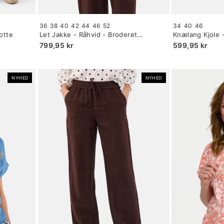
Size:
Size:
36
38
40
42
44
46
52
34
40
46
34
34
otte
Let Jakke - Råhvid - Broderet
Knælang Kjole 
selected
selected
Blomsterprint
Skjortekrave
799,95 kr
599,95 kr
NYHED
NYHED