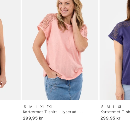
Size:
Size:
S
M
L
XL
2XL
S
M
L
XL
S
S
Kortærmet T-shirt - Lyserød -
Kortærmet T-sh
selected
selected
Blondeærmer
Blondeærmer
299,95 kr
299,95 kr