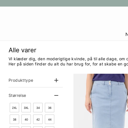
Gå
til
indhold
Alle varer
VI klæder dig, den moderigtige kvinde, på til alle dage, om du
Her på siden finder du alt du har brug for, for at skabe en go
Produkttype
Størrelse
2XL
3XL
34
36
38
40
42
44