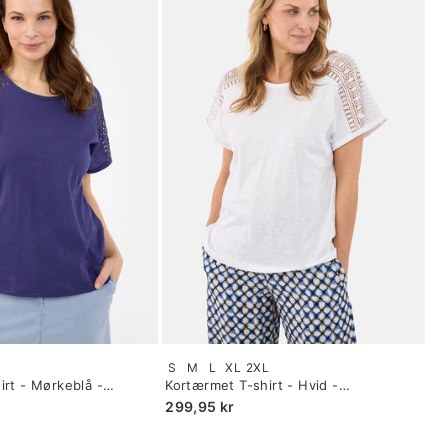
Size:
S
M
L
XL
2XL
S
irt - Mørkeblå -
Kortærmet T-shirt - Hvid -
selected
Blondeærmer
299,95 kr