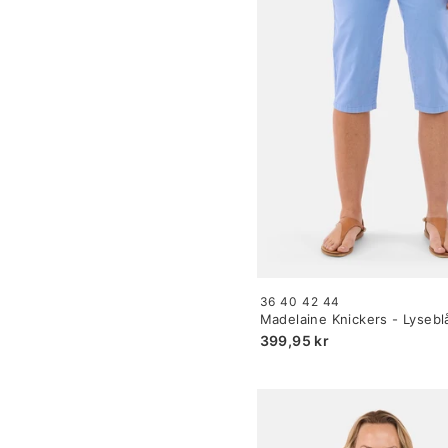
Size:
36
40
42
44
34
Madelaine Knickers - Lysebl
selected
Straight Fit
399,95 kr