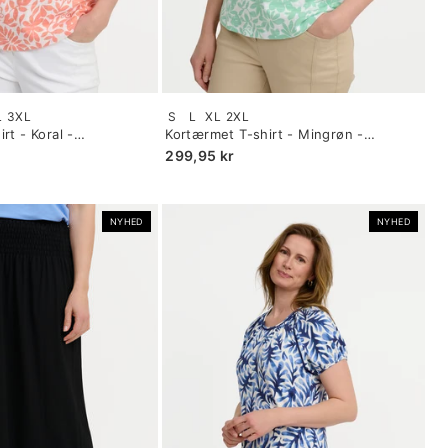
Size:
L
3XL
S
L
XL
2XL
S
rt - Koral -
Kortærmet T-shirt - Mingrøn -
selected
Blomsterprint
299,95 kr
NYHED
NYHED