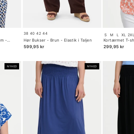
Size:
Size:
38
40
42
44
S
M
L
XL
2X
34
S
im -
Hør Bukser - Brun - Elastik i Taljen
Kortærmet T-shi
selected
selected
Blomsterprint
599,95 kr
299,95 kr
NYHED
NYHED