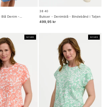
Size:
38
40
34
- Blå Denim -
Bukser - Denimblå - Bindebånd i Taljen
selected
499,95 kr
NYHED
NYHED