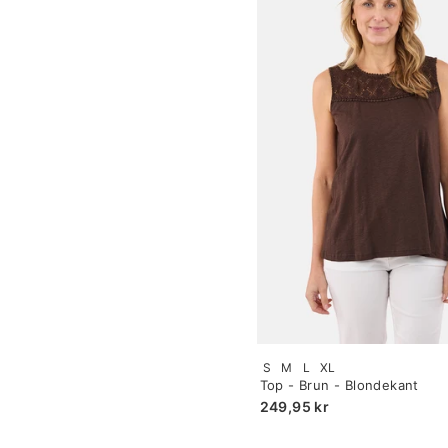
Size:
S
M
L
XL
S
Top - Brun - Blondekant
selected
249,95 kr