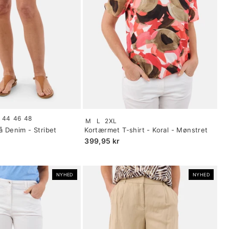
Size:
44
46
48
M
L
2XL
S
å Denim - Stribet
Kortærmet T-shirt - Koral - Mønstret
selected
399,95 kr
NYHED
NYHED