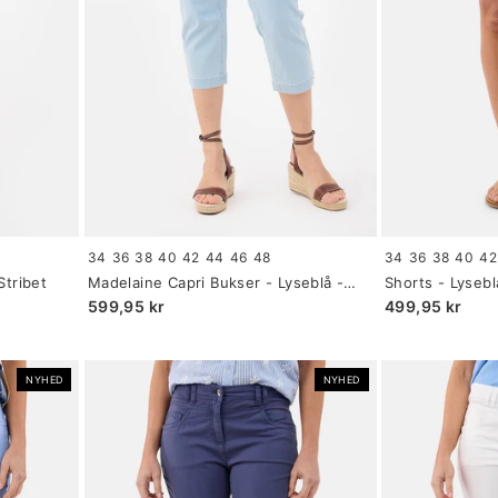
Size:
Size:
34
36
38
40
42
44
46
48
34
36
38
40
42
34
34
Stribet
Madelaine Capri Bukser - Lyseblå -
Shorts - Lysebl
selected
selected
Stribet
599,95 kr
499,95 kr
NYHED
NYHED