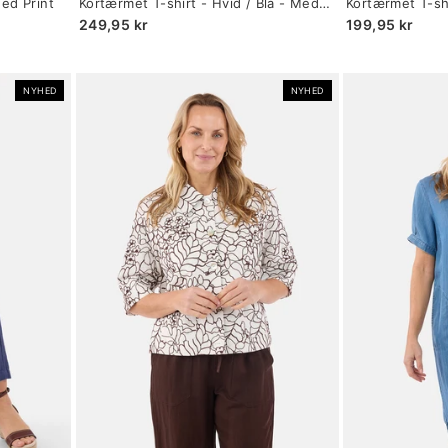
Med Print
Kortærmet T-shirt - Hvid / Blå - Med
Kortærmet T-shi
selected
selected
Print
Opsmøg
249,95 kr
199,95 kr
NYHED
NYHED