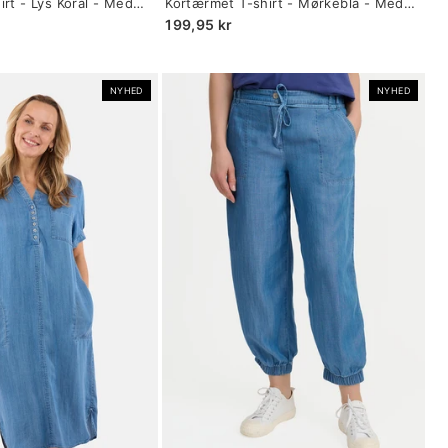
rt - Lys Koral - Med
Kortærmet T-shirt - Mørkeblå - Med
selected
Opsmøg
199,95 kr
NYHED
NYHED