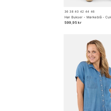
Size:
36
38
40
42
44
46
34
Hør Bukser - Mørkeblå - Cul
selected
599,95 kr