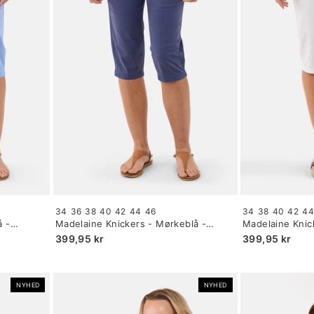
Size:
Size:
34
36
38
40
42
44
46
34
38
40
42
4
34
34
å -
Madelaine Knickers - Mørkeblå -
Madelaine Knick
selected
selected
Straight Fit
Fit
399,95 kr
399,95 kr
NYHED
NYHED