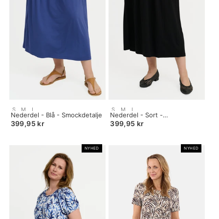
Size:
Size:
S
M
L
S
M
L
S
Nederdel - Blå - Smockdetalje
S
Nederdel - Sort -
selected
selected
Smockdetalje
399,95 kr
399,95 kr
NYHED
NYHED