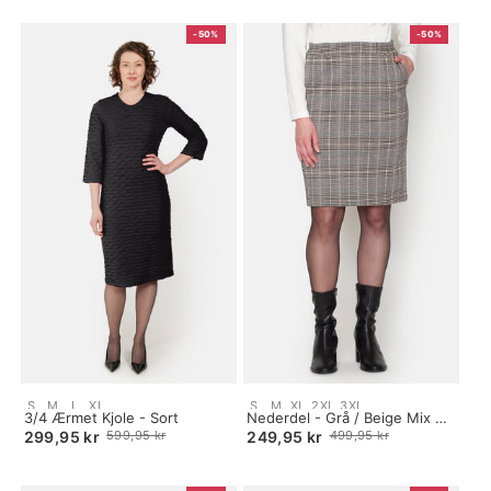
-50%
-50%
Size:
Size:
S
M
L
XL
S
M
XL
2XL
3XL
S
3/4 Ærmet Kjole - Sort
S
Nederdel - Grå / Beige Mix -
selected
selected
Ternet
299,95 kr
599,95 kr
249,95 kr
499,95 kr
Old
Old
price
price