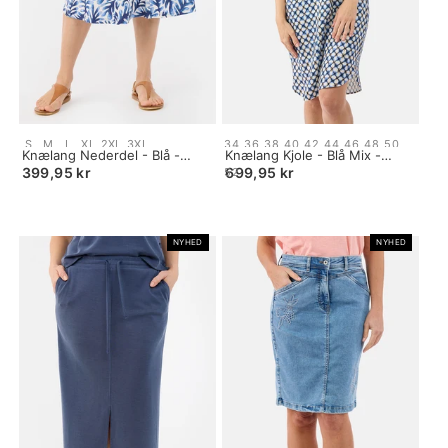
Size:
Size:
S
M
L
XL
2XL
3XL
34
36
38
40
42
44
46
48
50
S
Knælang Nederdel - Blå -
34
Knælang Kjole - Blå Mix -
selected
Mønstret
selected
Mønstret
399,95 kr
699,95 kr
52
NYHED
NYHED