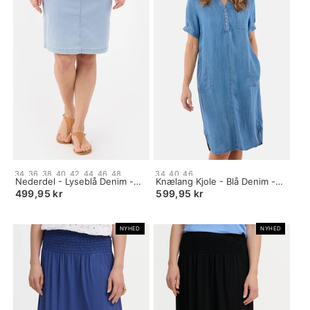
Size:
Size:
34
36
38
40
42
44
46
48
34
40
46
34
Nederdel - Lyseblå Denim -
34
Knælang Kjole - Blå Denim -
selected
Stribet
selected
Skjortekrave
499,95 kr
599,95 kr
NYHED
NYHED