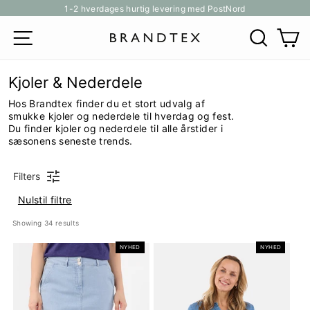
Gå
1-2 hverdages hurtig levering med PostNord
til
Pause
SITE NAVIGATION
SØG
K
indhold
slideshow
Kjoler & Nederdele
Hos Brandtex finder du et stort udvalg af
smukke kjoler og nederdele til hverdag og fest.
Du finder kjoler og nederdele til alle årstider i
sæsonens seneste trends.
Filters
Nulstil filtre
Showing 
34
 results
NYHED
NYHED