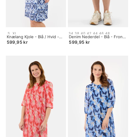
Size:
Size:
S
XL
34
38
40
42
44
46
48
S
Knælang Kjole - Blå / Hvid -
34
Denim Nederdel - Blå - Front
selected
Med Bindebånd
selected
Slids
599,95 kr
599,95 kr