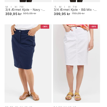
Size:
Size:
M
L
XL
2XL
S
M
L
XL
2XL
S
3/4 Ærmet Kjole - Navy -
S
3/4 Ærmet Kjole - Blå Mix -
selected
Knap Detalje
selected
Mønstret / Plisseret
359,95 kr
599,95 kr
399,95 kr
799,95 kr
Old
Old
price
price
-30%
-30%
Size:
Size: