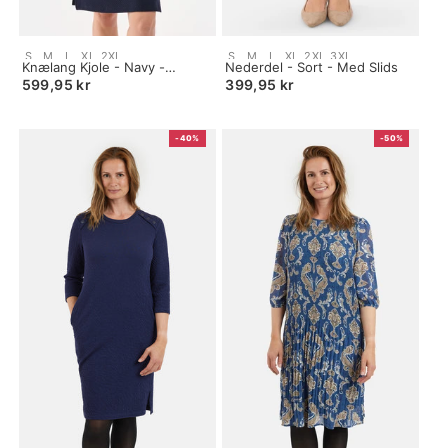
Size:
Size:
S
M
L
XL
2XL
S
M
L
XL
2XL
3XL
S
Knælang Kjole - Navy -
S
Nederdel - Sort - Med Slids
selected
Bindedetalje
selected
599,95 kr
399,95 kr
-40%
-50%