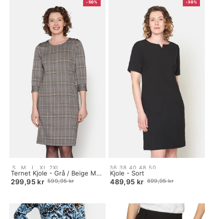
-50%
-30%
Size:
Size:
S
M
L
XL
2XL
36
38
40
48
50
S
Ternet Kjole - Grå / Beige Mix
34
Kjole - Sort
selected
- Ternet
selected
299,95 kr
599,95 kr
489,95 kr
699,95 kr
Old
Old
price
price