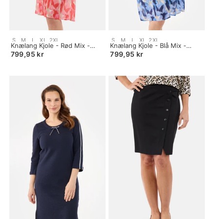
Size:
Size:
S
M
L
XL
2XL
S
M
L
XL
2XL
S
Knælang Kjole - Rød Mix -
S
Knælang Kjole - Blå Mix -
selected
Plisseret
selected
Plisseret
799,95 kr
799,95 kr