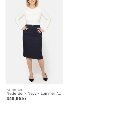
Size:
34
38
40
34
Nederdel - Navy - Lommer /
selected
Spænde / Elastik i Taljen
349,95 kr