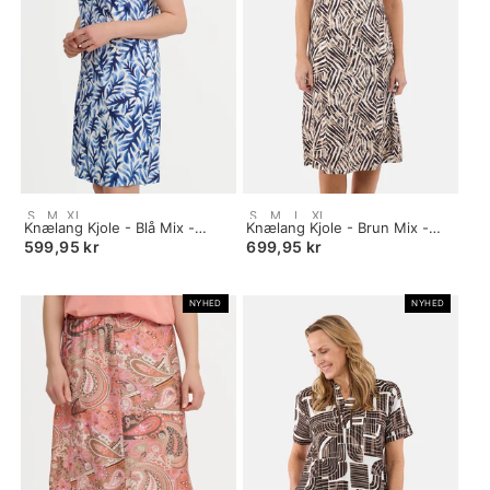
Size:
Size:
S
M
XL
S
M
L
XL
S
Knælang Kjole - Blå Mix -
S
Knælang Kjole - Brun Mix -
selected
Mønstret
selected
Mønstret
599,95 kr
699,95 kr
NYHED
NYHED