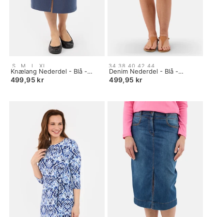
Size:
Size:
S
M
L
XL
34
38
40
42
44
S
Knælang Nederdel - Blå -
34
Denim Nederdel - Blå -
selected
Bindebånd
selected
Broderidetalje
499,95 kr
499,95 kr