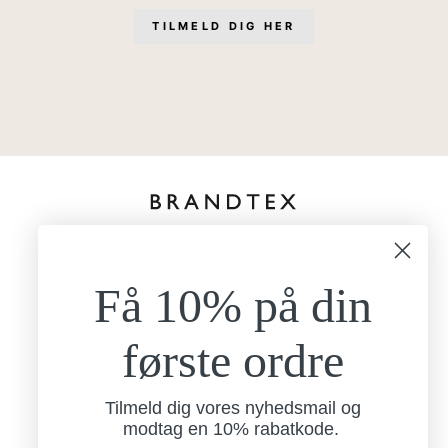
TILMELD DIG HER
kundeservice@brandtexfashion.dk
Tlf:
+45 26 77 69 88
Få 10% på din
Mandag - torsdag
9.00-15.00
Fredag
første ordre
9.00-13.00
Brandtex
Nordlundvej 1
Tilmeld dig vores nyhedsmail og
7330 Brande
modtag en 10% rabatkode.
CVR: 13238006