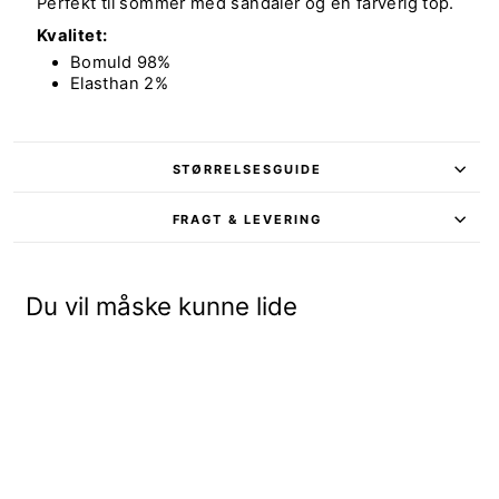
Perfekt til sommer med sandaler og en farverig top.
Kvalitet:
Bomuld 98%
Elasthan 2%
STØRRELSESGUIDE
FRAGT & LEVERING
Du vil måske kunne lide
Udsalg - 30%