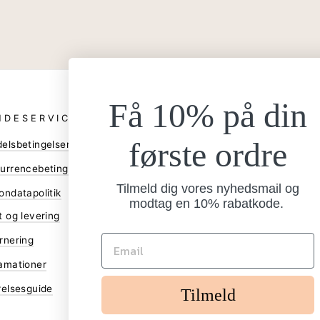
Få 10% på din
NDESERVICE
ANDRE
første ordre
elsbetingelser
Bliv forhandler
Gå til B2B shop
urrencebetingelser
Tilmeld dig vores nyhedsmail og
Assetbank
ondatapolitik
modtag en 10% rabatkode.
Facebook
t og levering
Instagram
rnering
Annuller ordre
amationer
relsesguide
Tilmeld