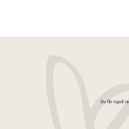
Count in loop: 2
Victoria Capri Bukser - Navy
Victoria Capri Bukser - Hvid
Du får også ra