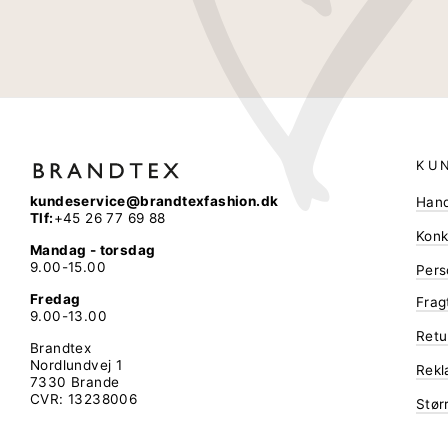
KU
kundeservice@brandtexfashion.dk
Hand
Tlf:
+45 26 77 69 88
Konk
Mandag - torsdag
9.00-15.00
Pers
Fredag
Frag
9.00-13.00
Retu
Brandtex
Nordlundvej 1
Rekl
7330 Brande
CVR: 13238006
Stør