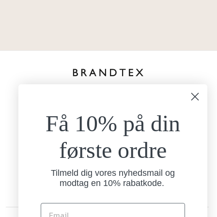
kundeservice@brandtexfashion.dk
Tlf:
+45 26 77 69 88
Få 10% på din
Mandag - torsdag
9.00-15.00
Fredag
første ordre
9.00-13.00
Brandtex
Nordlundvej 1
Tilmeld dig vores nyhedsmail og
7330 Brande
modtag en 10% rabatkode.
CVR: 13238006