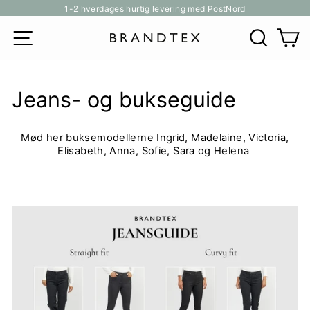
Gå
1-2 hverdages hurtig levering med PostNord
til
Pause
SITE NAVIGATION
SØG
K
indhold
slideshow
Jeans- og bukseguide
Mød her buksemodellerne Ingrid, Madelaine, Victoria,
Elisabeth, Anna, Sofie, Sara og Helena