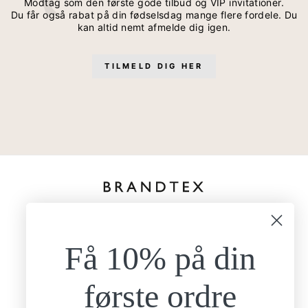
Modtag som den første gode tilbud og VIP invitationer.
Du får også rabat på din fødselsdag mange flere fordele. Du
kan altid nemt afmelde dig igen.
TILMELD DIG HER
kundeservice@brandtexfashion.dk
Tlf:
+45 26 77 69 88
Få 10% på din
Mandag - torsdag
9.00-15.00
Fredag
første ordre
9.00-13.00