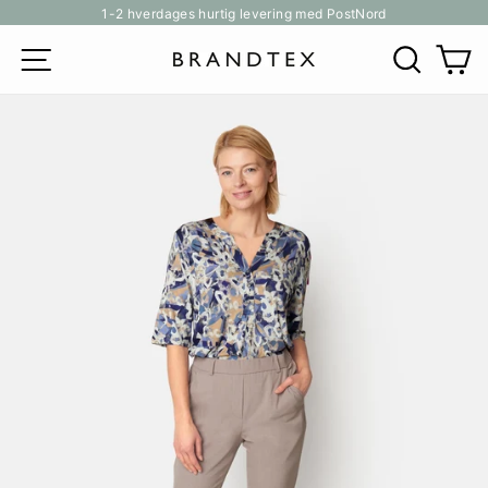
Gå
1-2 hverdages hurtig levering med PostNord
til
Pause
SITE NAVIGATION
SØG
K
indhold
slideshow