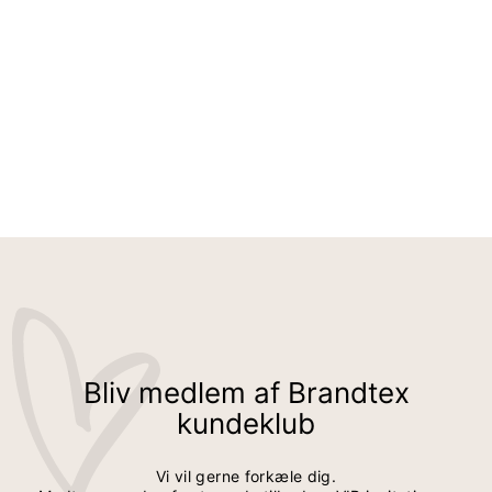
SOFIE BUKSER - SAND - SLIM FIT / ELASTIK I TALJEN
399,95 kr
Bliv medlem af Brandtex
kundeklub
Vi vil gerne forkæle dig.