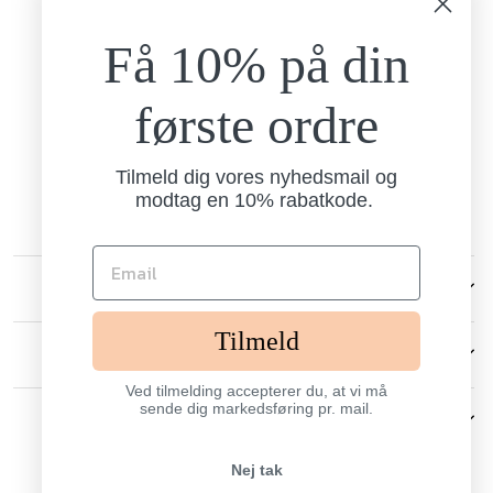
Tlf:
+45 26 77 69 88
Få 10% på din
Mandag - torsdag
9.00-15.00
Fredag
første ordre
9.00-13.00
Brandtex
Nordlundvej 1
Tilmeld dig vores nyhedsmail og
7330 Brande
modtag en 10% rabatkode.
CVR: 13238006
KUNDESERVICE
Tilmeld
ANDRE
Ved tilmelding accepterer du, at vi må
sende dig markedsføring pr. mail.
SIGN UP AND SAVE
Nej tak