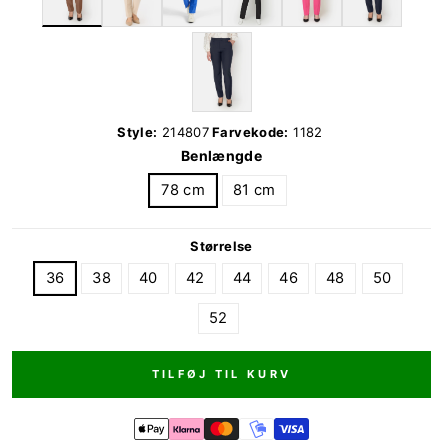
Style:
214807
Farvekode:
1182
Benlængde
78 cm
81 cm
Størrelse
36
38
40
42
44
46
48
50
52
TILFØJ TIL KURV