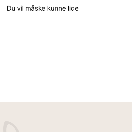
Du vil måske kunne lide
Udsalg - 30%
BUKSER - BRUN
399,95 kr
279,95 kr