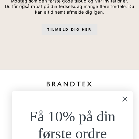
Modtag som den første gode tilbud og VIP invitationer.
Du får også rabat på din fødselsdag mange flere fordele. Du
kan altid nemt afmelde dig igen.
TILMELD DIG HER
kundeservice@brandtexfashion.dk
Tlf:
+45 26 77 69 88
Få 10% på din
Mandag - torsdag
9.00-15.00
Fredag
første ordre
9.00-13.00