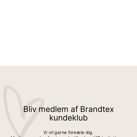
CARDIGAN - RØD - HULMØNSTER
499,95 kr
349,95 kr
Bliv medlem af Brandtex
kundeklub
Vi vil gerne forkæle dig.