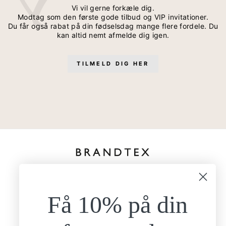
Vi vil gerne forkæle dig.
Modtag som den første gode tilbud og VIP invitationer.
Du får også rabat på din fødselsdag mange flere fordele. Du
kan altid nemt afmelde dig igen.
TILMELD DIG HER
kundeservice@brandtexfashion.dk
Tlf:
+45 26 77 69 88
Få 10% på din
Mandag - torsdag
9.00-15.00
Fredag