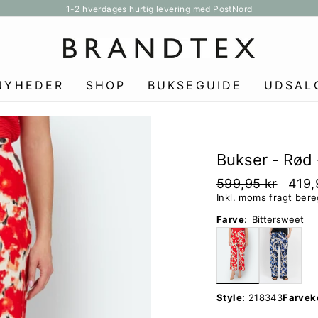
1-2 hverdages hurtig levering med PostNord
Pause
slideshow
NYHEDER
SHOP
BUKSEGUIDE
UDSAL
Bukser - Rød 
599,95 kr
419,
Inkl. moms fragt ber
Farve
:
Bittersweet
Style:
218343
Farvek