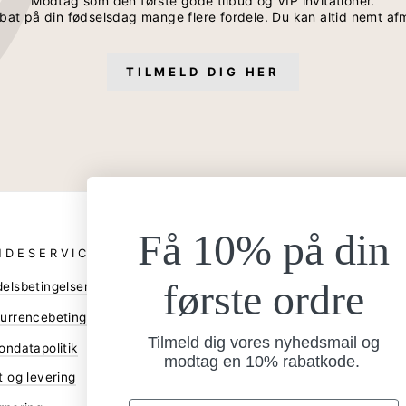
Modtag som den første gode tilbud og VIP invitationer.
bat på din fødselsdag mange flere fordele. Du kan altid nemt af
TILMELD DIG HER
Få 10% på din
NDESERVICE
ANDRE
første ordre
elsbetingelser
Bliv forhandler
Gå til B2B shop
urrencebetingelser
Tilmeld dig vores nyhedsmail og
Assetbank
ondatapolitik
modtag en 10% rabatkode.
Facebook
t og levering
Instagram