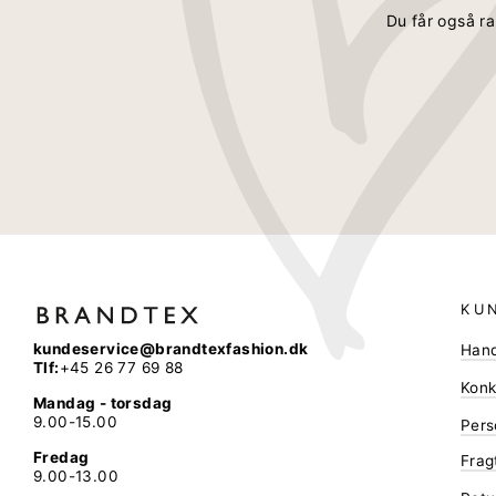
Du får også ra
KU
kundeservice@brandtexfashion.dk
Hand
Tlf:
+45 26 77 69 88
Konk
Mandag - torsdag
9.00-15.00
Pers
Fredag
Frag
9.00-13.00