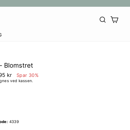
SØG
KU
G
- Blomstret
95 kr
Spar 30%
egnes ved kassen.
ode:
4339