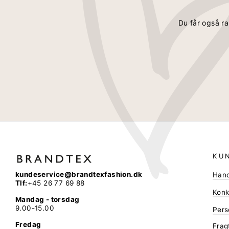
Du får også ra
KU
kundeservice@brandtexfashion.dk
Hand
Tlf:
+45 26 77 69 88
Konk
Mandag - torsdag
9.00-15.00
Pers
Fredag
Frag