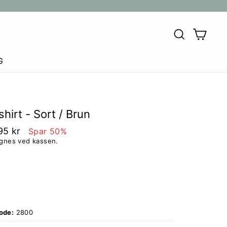
SØG
KU
G
hirt - Sort / Brun
95 kr
Spar 50%
egnes ved kassen.
ode:
2800