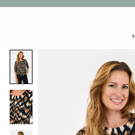
Gå
til
indhold