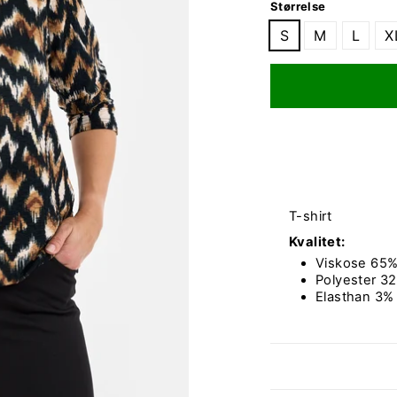
Størrelse
S
M
L
X
T-shirt
Kvalitet:
Viskose 65
Polyester 3
Elasthan 3%