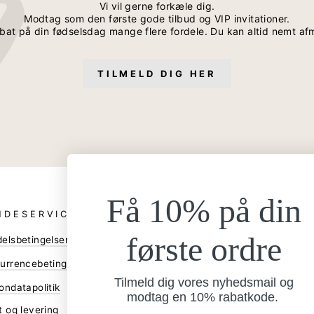
Vi vil gerne forkæle dig.
Modtag som den første gode tilbud og VIP invitationer.
bat på din fødselsdag mange flere fordele. Du kan altid nemt af
TILMELD DIG HER
Få 10% på din
NDESERVICE
ANDRE
første ordre
elsbetingelser
Bliv forhandler
Gå til B2B shop
urrencebetingelser
Tilmeld dig vores nyhedsmail og
Assetbank
ondatapolitik
modtag en 10% rabatkode.
Facebook
t og levering