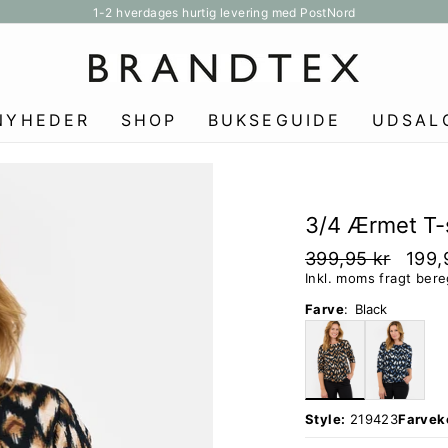
1-2 hverdages hurtig levering med PostNord
Pause
slideshow
NYHEDER
SHOP
BUKSEGUIDE
UDSAL
3/4 Ærmet T-s
399,95 kr
199,
Inkl. moms fragt ber
Farve
:
Black
Style:
219423
Farvek