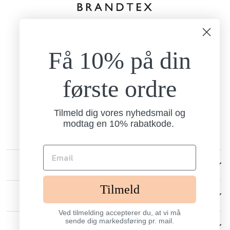
kundeservice@brandtexfashion.dk
Tlf:
+45 26 77 69 88
Få 10% på din
Mandag - torsdag
9.00-15.00
Fredag
første ordre
9.00-13.00
Brandtex
Nordlundvej 1
Tilmeld dig vores nyhedsmail og
7330 Brande
modtag en 10% rabatkode.
CVR: 13238006
KUNDESERVICE
Tilmeld
ANDRE
Ved tilmelding accepterer du, at vi må
sende dig markedsføring pr. mail.
SIGN UP AND SAVE