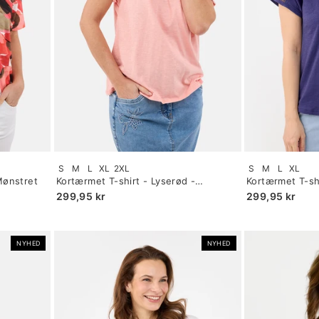
Size:
Size:
S
M
L
XL
2XL
S
M
L
XL
S
S
Mønstret
Kortærmet T-shirt - Lyserød -
Kortærmet T-sh
selected
selected
Blondeærmer
Blondeærmer
299,95 kr
299,95 kr
NYHED
NYHED