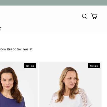
SØG
KU
G
 som Brandtex har at
NYHED
NYHED