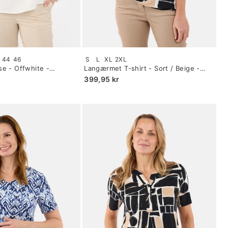
Size:
44
46
S
L
XL
2XL
S
e - Offwhite -
Langærmet T-shirt - Sort / Beige -
selected
Mønstret
399,95 kr