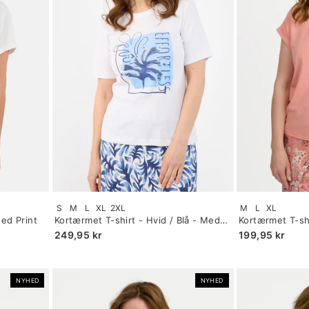
Size:
Size:
S
M
L
XL
2XL
M
L
XL
S
S
Med Print
Kortærmet T-shirt - Hvid / Blå - Med
Kortærmet T-shi
selected
selected
Print
Opsmøg
249,95 kr
199,95 kr
NYHED
NYHED