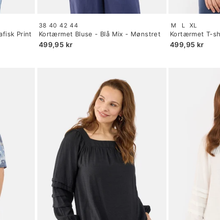
Size:
Size:
38
40
42
44
M
L
XL
34
S
fisk Print
Kortærmet Bluse - Blå Mix - Mønstret
Kortærmet T-shi
selected
selected
Knapper
499,95 kr
499,95 kr