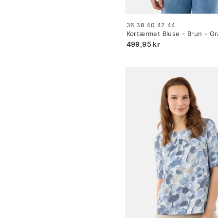
Size:
36
38
40
42
44
34
Kortærmet Bluse - Brun - Gra
selected
499,95 kr