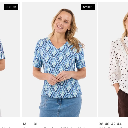
NYHED
NYHED
Size:
Size:
M
L
XL
38
40
42
44
S
34