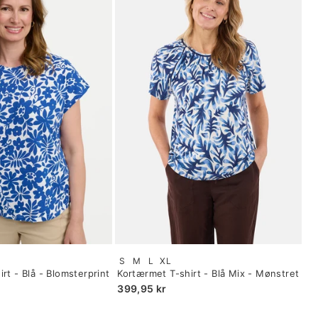
Size:
S
M
L
XL
S
rt - Blå - Blomsterprint
Kortærmet T-shirt - Blå Mix - Mønstret
selected
399,95 kr