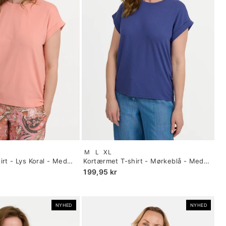
Size:
M
L
XL
S
rt - Lys Koral - Med
Kortærmet T-shirt - Mørkeblå - Med
selected
Opsmøg
199,95 kr
NYHED
NYHED