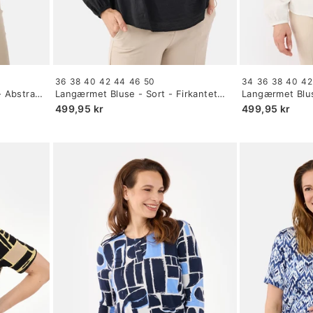
Size:
Size:
36
38
40
42
44
46
50
34
36
38
40
42
34
34
- Abstrakt
Langærmet Bluse - Sort - Firkantet
Langærmet Blus
selected
selected
Hals
Firkantet Hals
499,95 kr
499,95 kr