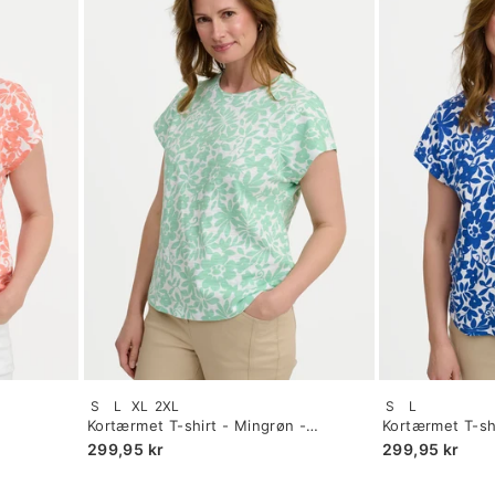
Size:
Size:
S
L
XL
2XL
S
L
S
S
Kortærmet T-shirt - Mingrøn -
Kortærmet T-shi
selected
selected
Blomsterprint
299,95 kr
299,95 kr