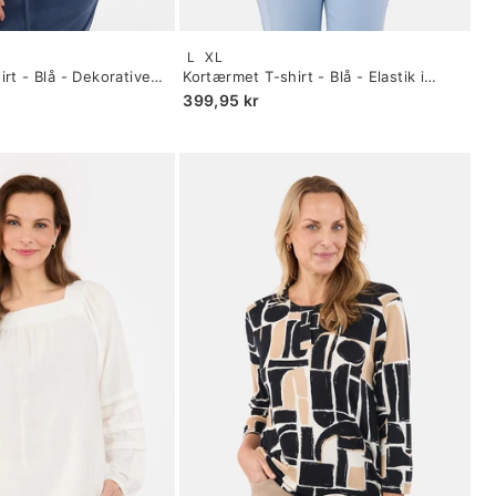
Size:
L
XL
S
rt - Blå - Dekorative
Kortærmet T-shirt - Blå - Elastik i
selected
Linning
399,95 kr