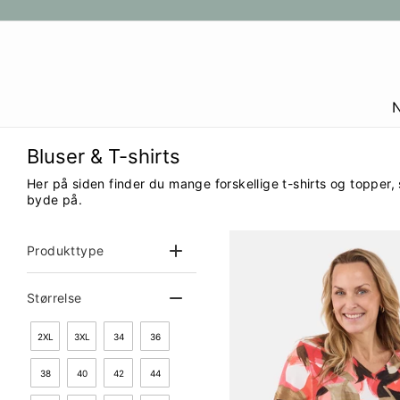
Gå
til
indhold
Bluser & T-shirts
Her på siden finder du mange forskellige t-shirts og topper,
byde på.
Produkttype
Størrelse
2XL
3XL
34
36
38
40
42
44