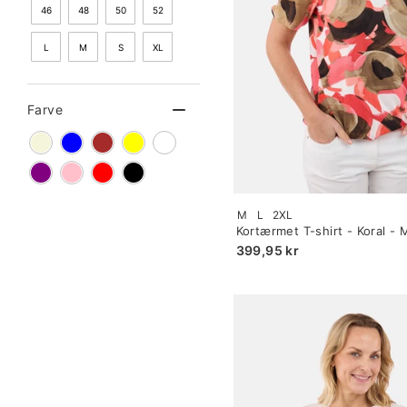
46
48
50
52
L
M
S
XL
Farve
Size:
M
L
2XL
S
Kortærmet T-shirt - Koral - 
selected
399,95 kr