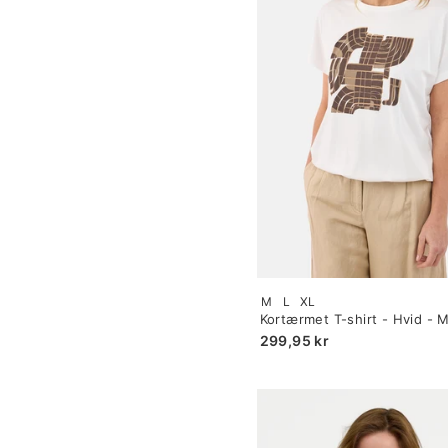
Size:
M
L
XL
S
Kortærmet T-shirt - Hvid - 
selected
299,95 kr