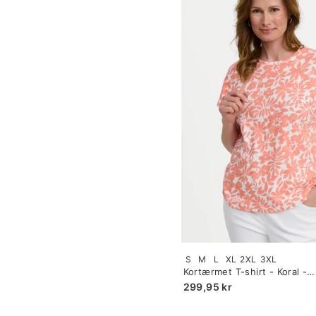
Size:
S
M
L
XL
2XL
3XL
S
Kortærmet T-shirt - Koral -
selected
Blomsterprint
299,95 kr