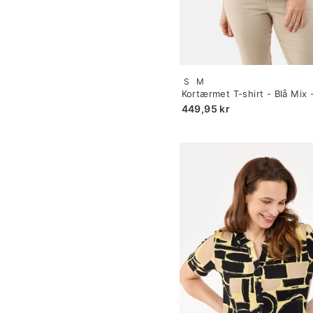
Size:
S
M
S
Kortærmet T-shirt - Blå Mix 
selected
Mønster
449,95 kr