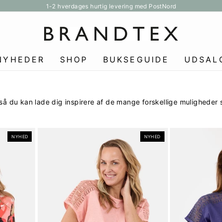
1-2 hverdages hurtig levering med PostNord
Pause
slideshow
NYHEDER
SHOP
BUKSEGUIDE
UDSAL
 så du kan lade dig inspirere af de mange forskellige muligheder
NYHED
NYHED