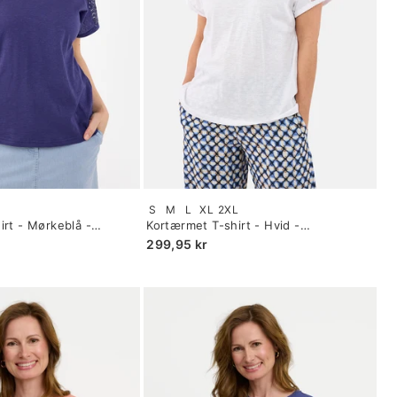
Size:
S
M
L
XL
2XL
S
irt - Mørkeblå -
Kortærmet T-shirt - Hvid -
selected
Blondeærmer
299,95 kr