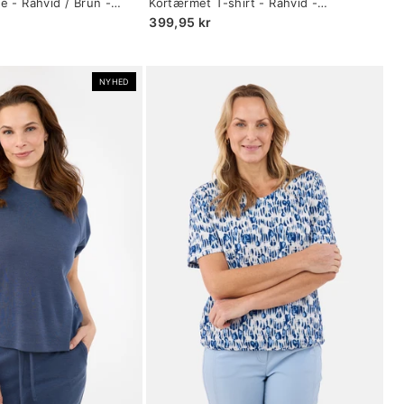
e - Råhvid / Brun -
Kortærmet T-shirt - Råhvid -
selected
Broderede Ærmer
399,95 kr
NYHED