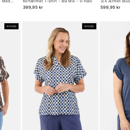
 - Med
Kortærmet T-shirt - Blå Mix - V-Hals
3/4 Ærmet Blus
selected
selected
Prikket
399,95 kr
599,95 kr
NYHED
NYHED