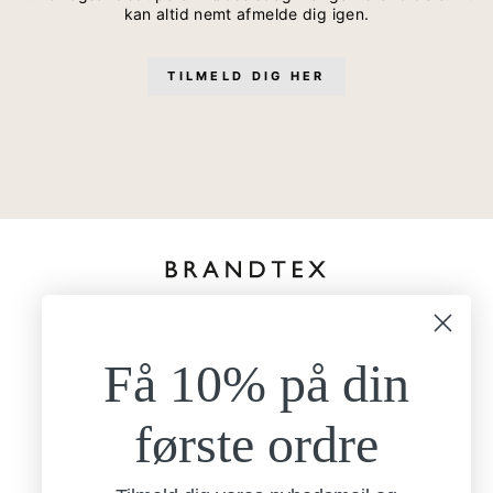
kan altid nemt afmelde dig igen.
TILMELD DIG HER
kundeservice@brandtexfashion.dk
Tlf:
+45 26 77 69 88
Få 10% på din
Mandag - torsdag
9.00-15.00
Fredag
første ordre
9.00-13.00
Brandtex