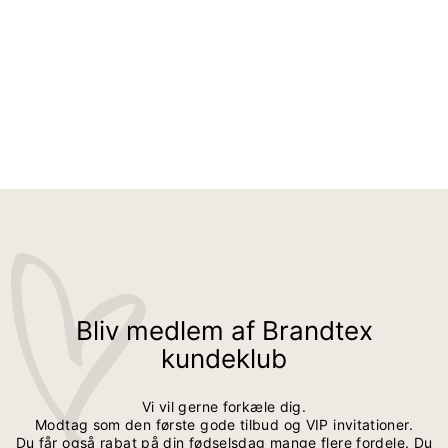
BLUSE – RÅHVID - 3/4 ÆRMER OG FLÆSEDETALJER
599,95 kr
419,95 kr
Bliv medlem af Brandtex
kundeklub
Vi vil gerne forkæle dig.
Modtag som den første gode tilbud og VIP invitationer.
Du får også rabat på din fødselsdag mange flere fordele. Du