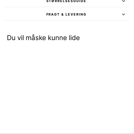
STØRRELSESGUIDE
FRAGT & LEVERING
Du vil måske kunne lide
BUKSER - BLÅ MIX - MØNSTRET
599,95 kr