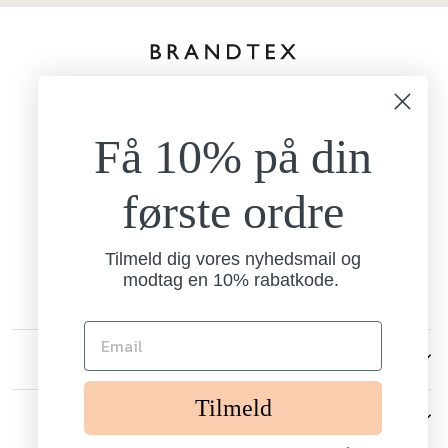
kundeservice@brandtexfashion.dk
Tlf:
+45 26 77 69 88
Få 10% på din
Mandag - torsdag
9.00-15.00
Fredag
første ordre
9.00-13.00
Brandtex
Nordlundvej 1
Tilmeld dig vores nyhedsmail og
7330 Brande
modtag en 10% rabatkode.
CVR: 13238006
KUNDESERVICE
Tilmeld
ANDRE