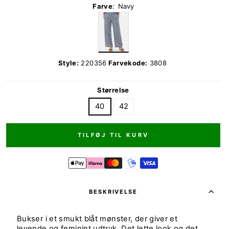
Farve
:
Navy
Style:
220356
Farvekode:
3808
Størrelse
40
42
TILFØJ TIL KURV
BESKRIVELSE
Bukser i et smukt blåt mønster, der giver et
levende og feminint udtryk. Det lette look og det