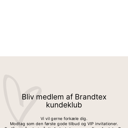
BUKSER - MØRKEBLÅ - SLIM FIT / ELASTIK I TALJEN
499,95 kr
Bliv medlem af Brandtex
kundeklub
Vi vil gerne forkæle dig.
Modtag som den første gode tilbud og VIP invitationer.