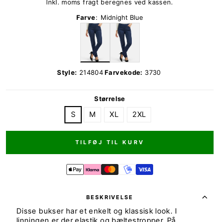
Inkl. moms fragt beregnes ved kassen.
Farve
:
Midnight Blue
Style:
214804
Farvekode:
3730
Størrelse
S
M
XL
2XL
TILFØJ TIL KURV
BESKRIVELSE
Disse bukser har et enkelt og klassisk look. I
linningen er der elastik og bæltestropper. På