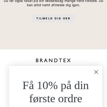
Du får også rabat på din fødselsdag mange flere fordele. Du
kan altid nemt afmelde dig igen.
TILMELD DIG HER
kundeservice@brandtexfashion.dk
Tlf:
+45 26 77 69 88
Få 10% på din
Mandag - torsdag
9.00-15.00
Fredag
første ordre
9.00-13.00
Brandtex