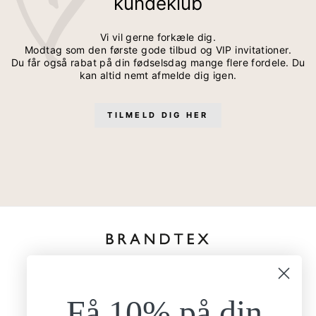
kundeklub
Vi vil gerne forkæle dig.
Modtag som den første gode tilbud og VIP invitationer.
Du får også rabat på din fødselsdag mange flere fordele. Du
kan altid nemt afmelde dig igen.
TILMELD DIG HER
kundeservice@brandtexfashion.dk
Tlf:
+45 26 77 69 88
Få 10% på din
Mandag - torsdag
9.00-15.00