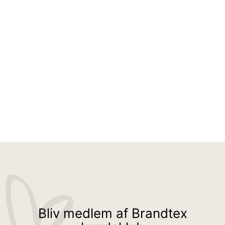
SOFIE BUKSER - KOLD BRUN - SLIM FIT / ELASTIK I TALJEN
399,95 kr
Bliv medlem af Brandtex