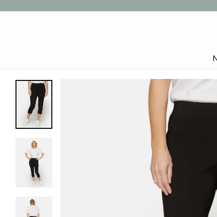
Gå
til
indhold