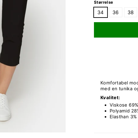
Størrelse
34
36
38
Komfortabel mode
med en tunika og
Kvalitet:
Viskose 69
Polyamid 2
Elasthan 3%