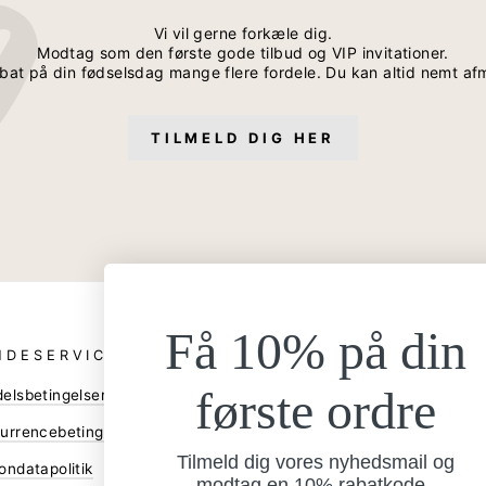
Vi vil gerne forkæle dig.
Modtag som den første gode tilbud og VIP invitationer.
bat på din fødselsdag mange flere fordele. Du kan altid nemt af
TILMELD DIG HER
Få 10% på din
NDESERVICE
ANDRE
første ordre
elsbetingelser
Bliv forhandler
Gå til B2B shop
urrencebetingelser
Tilmeld dig vores nyhedsmail og
Assetbank
ondatapolitik
modtag en 10% rabatkode.