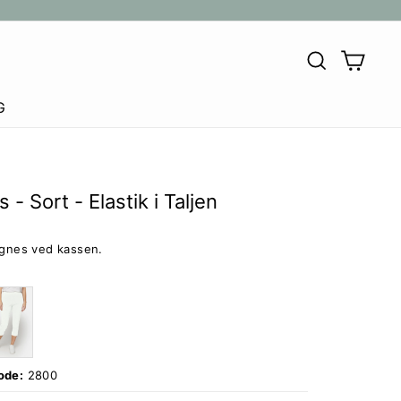
SØG
KU
G
 - Sort - Elastik i Taljen
egnes ved kassen.
ode:
2800