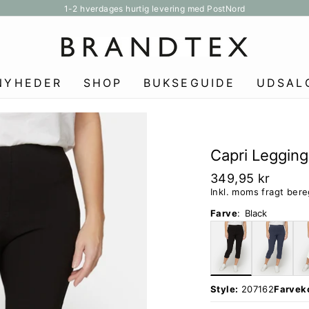
1-2 hverdages hurtig levering med PostNord
Pause
slideshow
NYHEDER
SHOP
BUKSEGUIDE
UDSAL
Capri Leggings
349,95 kr
Inkl. moms fragt ber
Farve
:
Black
Style:
207162
Farvek