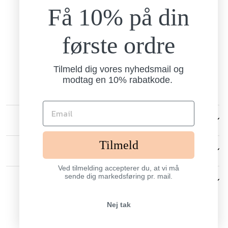
Få 10% på din
Mandag - torsdag
9.00-15.00
Fredag
første ordre
9.00-13.00
Brandtex
Nordlundvej 1
Tilmeld dig vores nyhedsmail og
7330 Brande
modtag en 10% rabatkode.
CVR: 13238006
KUNDESERVICE
Tilmeld
ANDRE
Ved tilmelding accepterer du, at vi må
sende dig markedsføring pr. mail.
SIGN UP AND SAVE
Nej tak