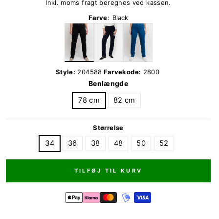
Inkl. moms fragt beregnes ved kassen.
Farve
:
Black
Style:
204588
Farvekode:
2800
Benlængde
78 cm
82 cm
Størrelse
34
36
38
48
50
52
TILFØJ TIL KURV