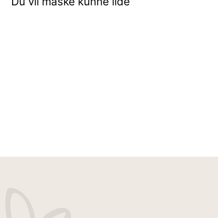
Du vil måske kunne lide
INGRID JEANS - SORT - STRAIGHT FIT - BREDE LÆGGE
499,95 kr