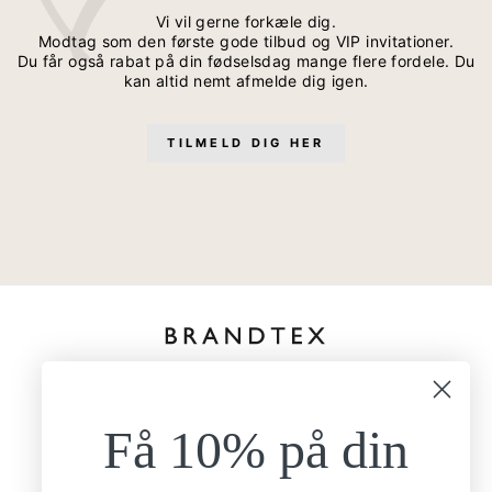
Vi vil gerne forkæle dig.
Modtag som den første gode tilbud og VIP invitationer.
Du får også rabat på din fødselsdag mange flere fordele. Du
kan altid nemt afmelde dig igen.
TILMELD DIG HER
kundeservice@brandtexfashion.dk
Tlf:
+45 26 77 69 88
Få 10% på din
Mandag - torsdag
9.00-15.00
Fredag