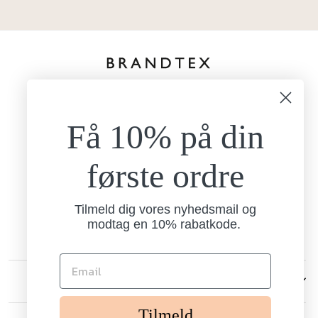
kundeservice@brandtexfashion.dk
Tlf:
+45 26 77 69 88
Få 10% på din
Mandag - torsdag
9.00-15.00
Fredag
første ordre
9.00-13.00
Brandtex
Nordlundvej 1
Tilmeld dig vores nyhedsmail og
7330 Brande
modtag en 10% rabatkode.
CVR: 13238006
KUNDESERVICE
Tilmeld