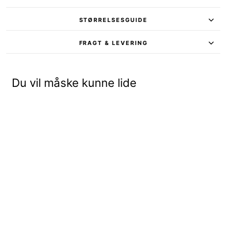
STØRRELSESGUIDE
FRAGT & LEVERING
Du vil måske kunne lide
MADELAINE JEANS - NAVY - STRAIGHT FIT
499,95 kr