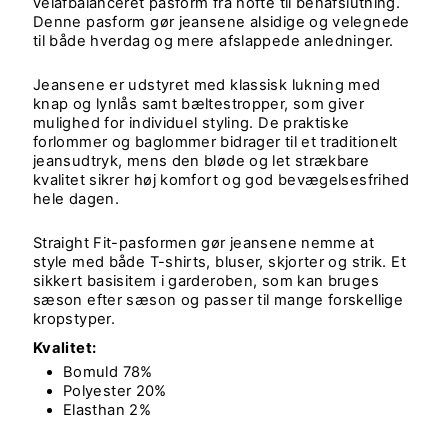
velafbalanceret pasform fra hofte til benafslutning.
Denne pasform gør jeansene alsidige og velegnede
til både hverdag og mere afslappede anledninger.
Jeansene er udstyret med klassisk lukning med
knap og lynlås samt bæltestropper, som giver
mulighed for individuel styling. De praktiske
forlommer og baglommer bidrager til et traditionelt
jeansudtryk, mens den bløde og let strækbare
kvalitet sikrer høj komfort og god bevægelsesfrihed
hele dagen.
Straight Fit-pasformen gør jeansene nemme at
style med både T-shirts, bluser, skjorter og strik. Et
sikkert basisitem i garderoben, som kan bruges
sæson efter sæson og passer til mange forskellige
kropstyper.
Kvalitet:
Bomuld 78%
Polyester 20%
Elasthan 2%