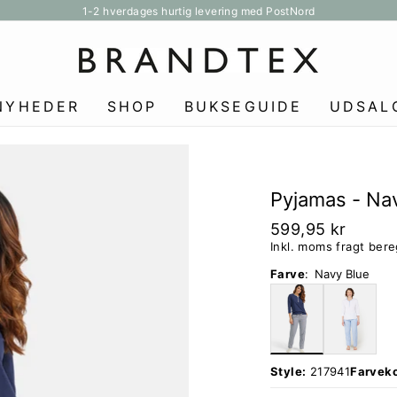
1-2 hverdages hurtig levering med PostNord
Pause
slideshow
NYHEDER
SHOP
BUKSEGUIDE
UDSAL
Pyjamas - Nav
599,95 kr
Inkl. moms fragt ber
Farve
:
Navy Blue
Style:
217941
Farvek