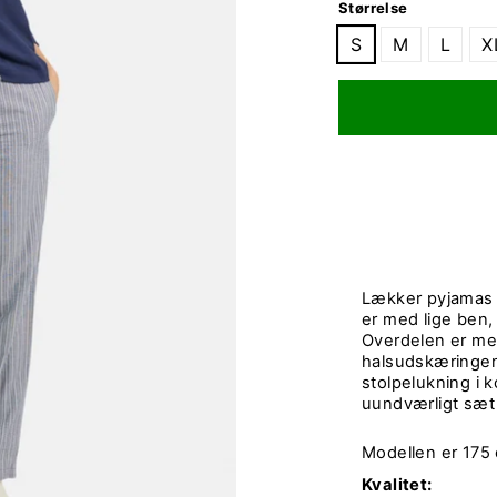
Størrelse
S
M
L
X
Lækker pyjamas 
er med lige ben, e
Overdelen er me
halsudskæringe
stolpelukning i k
uundværligt sæt 
Modellen er 175 
Kvalitet: