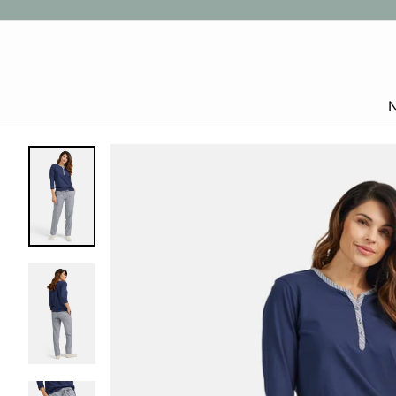
Gå
til
indhold