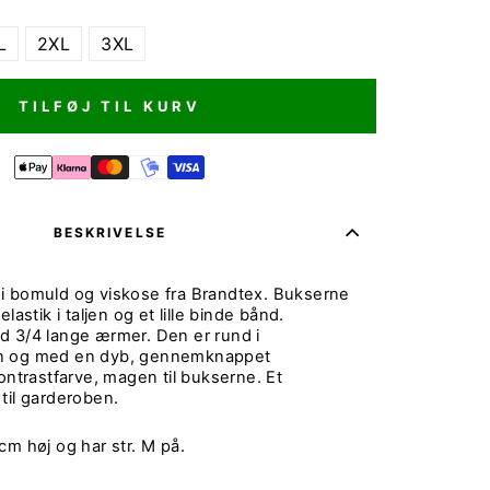
L
2XL
3XL
TILFØJ TIL KURV
BESKRIVELSE
i bomuld og viskose fra Brandtex. Bukserne
lastik i taljen og et lille binde bånd.
d 3/4 lange ærmer. Den er rund i
n og med en dyb, gennemknappet
ontrastfarve, magen til bukserne. Et
til garderoben.
cm høj og har str. M på.