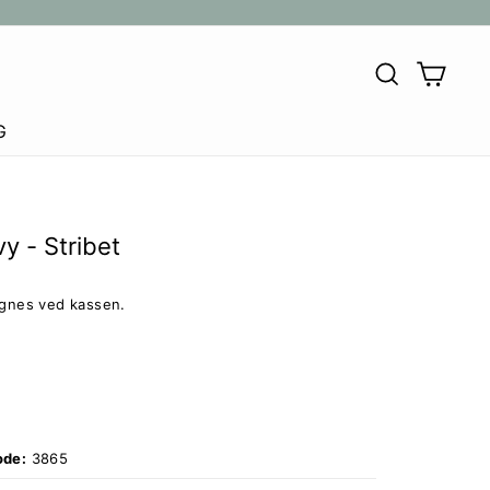
SØG
KU
G
y - Stribet
egnes ved kassen.
ode:
3865