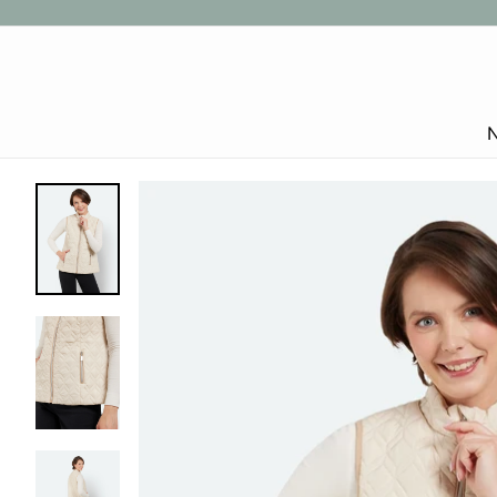
Gå
til
indhold