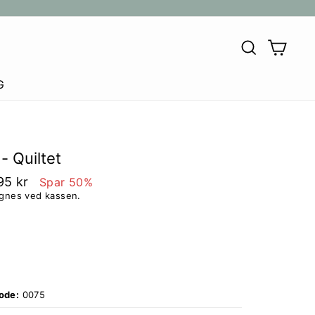
SØG
KU
G
- Quiltet
95 kr
Spar 50%
egnes ved kassen.
ode:
0075