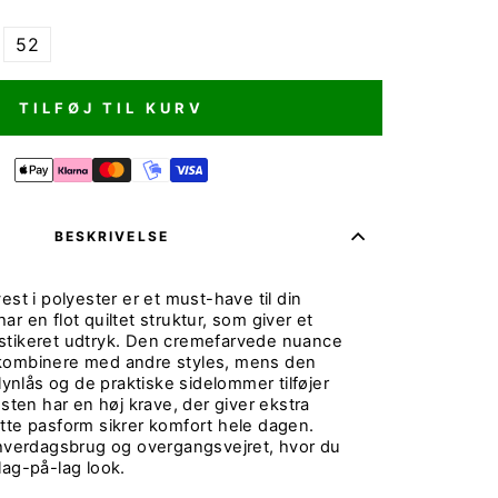
52
TILFØJ TIL KURV
BESKRIVELSE
est i polyester er et must-have til din
r en flot quiltet struktur, som giver et
stikeret udtryk. Den cremefarvede nuance
kombinere med andre styles, mens den
lås og de praktiske sidelommer tilføjer
esten har en høj krave, der giver ekstra
tte pasform sikrer komfort hele dagen.
 hverdagsbrug og overgangsvejret, hvor du
lag-på-lag look.