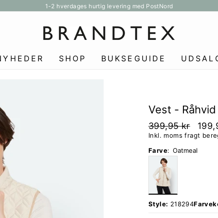
1-2 hverdages hurtig levering med PostNord
Pause
slideshow
NYHEDER
SHOP
BUKSEGUIDE
UDSAL
Vest - Råhvid 
399,95 kr
199,
Inkl. moms fragt ber
Farve
:
Oatmeal
Style:
218294
Farvek